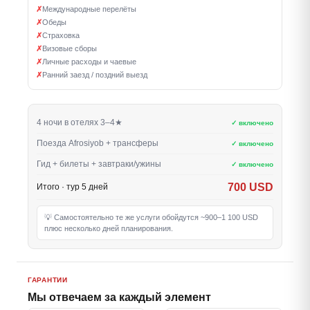
✗
Международные перелёты
✗
Обеды
✗
Страховка
✗
Визовые сборы
✗
Личные расходы и чаевые
✗
Ранний заезд / поздний выезд
4 ночи в отелях 3–4★
✓ включено
Поезда Afrosiyob + трансферы
✓ включено
Гид + билеты + завтраки/ужины
✓ включено
700 USD
Итого · тур 5 дней
💡 Самостоятельно те же услуги обойдутся ~900–1 100 USD
плюс несколько дней планирования.
ГАРАНТИИ
Мы отвечаем за каждый элемент