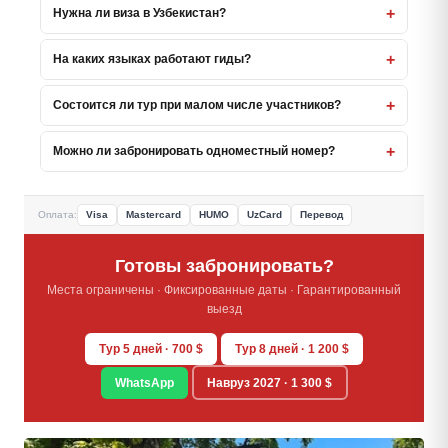
+
Нужна ли виза в Узбекистан?
+
На каких языках работают гиды?
+
Состоится ли тур при малом числе участников?
+
Можно ли забронировать одноместный номер?
Оплата:
Visa
Mastercard
HUMO
UzCard
Перевод
Готовы забронировать?
Места ограничены · Фиксированные даты · Гарантированный
выезд
Тур 5 дней · 700 $
Тур 8 дней · 1 200 $
WhatsApp
Навруз 2027 · 1 300 $