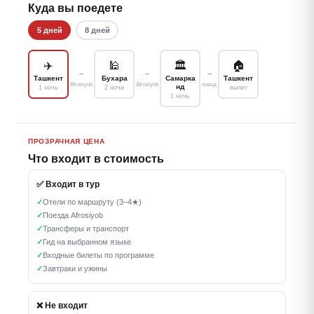
Куда вы поедете
5 дней
8 дней
✈️
🕌
🏛
🏠
→
→
→
Ташкент
Бухара
Самарка
Ташкент
Afrosiyob
Afrosiyob
поезд
нд
1 ночь
2 ночи
вылет
1 ночь
ПРОЗРАЧНАЯ ЦЕНА
Что входит в стоимость
✅ Входит в тур
✓
Отели по маршруту (3–4★)
✓
Поезда Afrosiyob
✓
Трансферы и транспорт
✓
Гид на выбранном языке
✓
Входные билеты по программе
✓
Завтраки и ужины
❌ Не входит