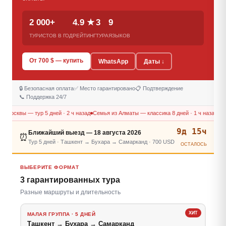
2 000+
4.9 ★
3
9
ТУРИСТОВ В ГОД
РЕЙТИНГ
ТУРА
ЯЗЫКОВ
От 700 $ — купить
WhatsApp
Даты ↓
🔒 Безопасная оплата
✅ Место гарантировано
📋 Подтверждение
📞 Поддержка 24/7
 Москвы — тур 5 дней · 2 ч назад
Семья из Алматы — классика 8 дней · 1 ч назад
Пет
9д 15ч
Ближайший выезд — 18 августа 2026
⏰
Тур 5 дней · Ташкент → Бухара → Самарканд · 700 USD
ОСТАЛОСЬ
ВЫБЕРИТЕ ФОРМАТ
3 гарантированных тура
Разные маршруты и длительность
ХИТ
МАЛАЯ ГРУППА · 5 ДНЕЙ
Ташкент → Бухара → Самарканд