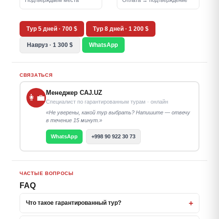
Подтверждаем места
Оплата → подтверждение
Тур 5 дней · 700 $
Тур 8 дней · 1 200 $
Навруз · 1 300 $
WhatsApp
СВЯЗАТЬСЯ
Менеджер CAJ.UZ
👩‍💼
Специалист по гарантированным турам · онлайн
«Не уверены, какой тур выбрать? Напишите — отвечу
в течение 15 минут.»
WhatsApp
+998 90 922 30 73
ЧАСТЫЕ ВОПРОСЫ
FAQ
+
Что такое гарантированный тур?