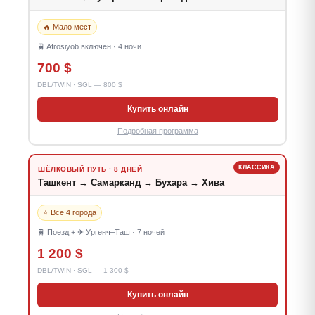
🔥 Мало мест
🚆 Afrosiyob включён · 4 ночи
700 $
DBL/TWIN · SGL — 800 $
Купить онлайн
Подробная программа
КЛАССИКА
ШЁЛКОВЫЙ ПУТЬ · 8 ДНЕЙ
Ташкент → Самарканд → Бухара → Хива
⭐ Все 4 города
🚆 Поезд + ✈ Ургенч–Таш · 7 ночей
1 200 $
DBL/TWIN · SGL — 1 300 $
Купить онлайн