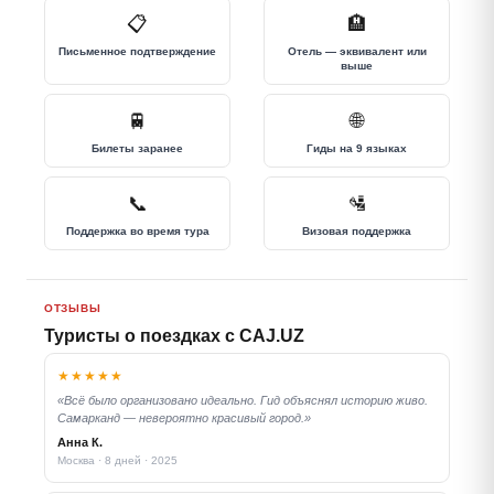
📋
🏨
Письменное подтверждение
Отель — эквивалент или
выше
🚆
🌐
Билеты заранее
Гиды на 9 языках
📞
🛂
Поддержка во время тура
Визовая поддержка
ОТЗЫВЫ
Туристы о поездках с CAJ.UZ
★★★★★
«Всё было организовано идеально. Гид объяснял историю живо.
Самарканд — невероятно красивый город.»
Анна К.
Москва · 8 дней · 2025