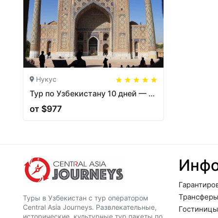
Нукус
5
5
20
Тур по Узбекистану 10 дней — Нукус, Муйнак, Хива, Бухара | CAJ.UZ
от $977
Инф
Гарантиро
Трансфер
Туры в Узбекистан с тур оператором
Central Asia Journeys. Развлекательные,
Гостиницы
исторические, культурные тур пакеты по