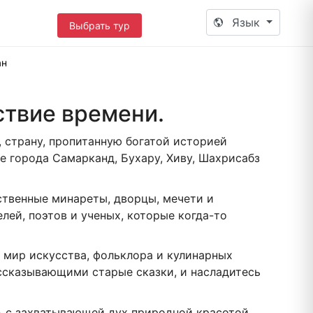
Язык
Выбрать тур
ан
ствие времени.
 страну, пропитанную богатой историей
е города Самарканд, Бухару, Хиву, Шахрисабз
ственные минареты, дворцы, мечети и
лей, поэтов и ученых, которые когда-то
я мир искусства, фольклора и кулинарных
ссказывающими старые сказки, и насладитесь
ь с захватывающей дух природной красотой