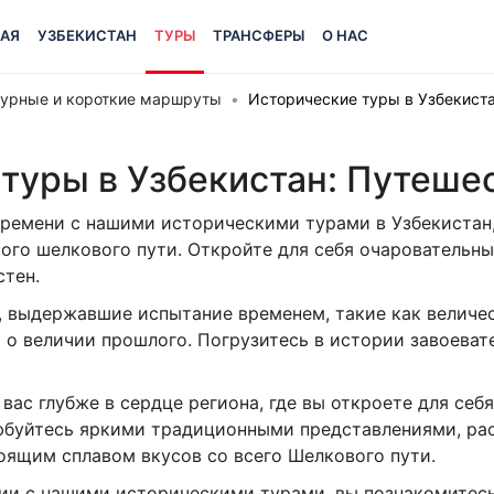
АЯ
УЗБЕКИСТАН
ТУРЫ
ТРАНСФЕРЫ
О НАС
ьтурные и короткие маршруты
Исторические туры в Узбекист
туры в Узбекистан: Путеше
времени с нашими историческими турами в Узбекистан,
ого шелкового пути. Откройте для себя очаровательны
стен.
а, выдержавшие испытание временем, такие как величе
о величии прошлого. Погрузитесь в истории завоевате
вас глубже в сердце региона, где вы откроете для себ
любуйтесь яркими традиционными представлениями, ра
оящим сплавом вкусов со всего Шелкового пути.
зии с нашими историческими турами, вы познакомитес