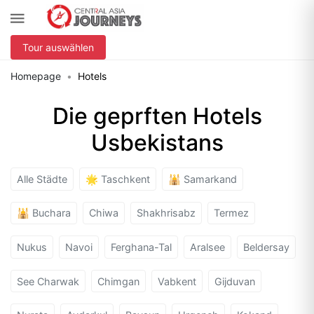
Tour auswählen
Homepage
Hotels
Die geprften Hotels
Usbekistans
Alle Städte
🌟 Taschkent
🕌 Samarkand
🕌 Buchara
Chiwa
Shakhrisabz
Termez
Nukus
Navoi
Ferghana-Tal
Aralsee
Beldersay
See Charwak
Chimgan
Vabkent
Gijduvan