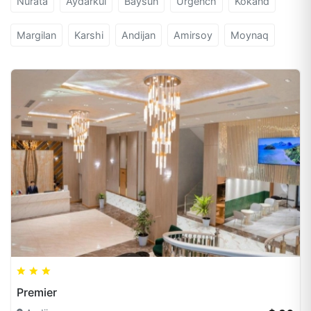
Nurata
Aydarkul
Baysun
Urgench
Kokand
Margilan
Karshi
Andijan
Amirsoy
Moynaq
Premier