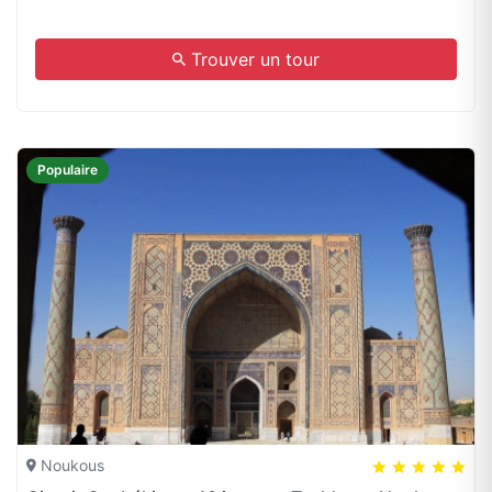
.
Trouver un tour
Populaire
Noukous
5
5
20