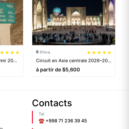
Khiva
5
5
20
Circuit sur la Route du Pamir 2026–2027 | Vallée du Wakhan et M41
Circuit en Asie centrale 2026–2027 | 23 jours et 5 pays
à partir de $5,600
Contacts
Tel
☎️ +998 71 236 39 45
ts