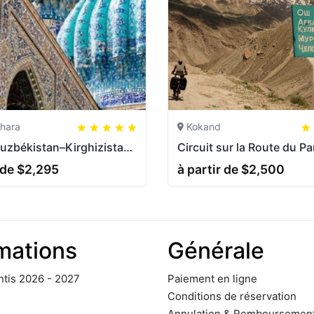
hara
5
5
20
Kokand
5
5
20
Circuit Ouzbékistan–Kirghizistan 2026–2027 | 15 jours Route de la Soie & Issyk-Koul
 de $2,295
à partir de $2,500
mations
Générale
ntis 2026 - 2027
Paiement en ligne
Conditions de réservation
Annulation & Remboursemen