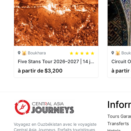
🕌 Boukhara
5
5
20
🕌 Bouk
Five Stans Tour 2026–2027 | 14 jours Almaty–Tachkent
à partir de $3,200
à partir
Infor
Tours Gara
Transferts
Voyagez en Ouzbékistan avec le voyagiste
Central Asia Journeys. Forfaits touristiques
Hotels