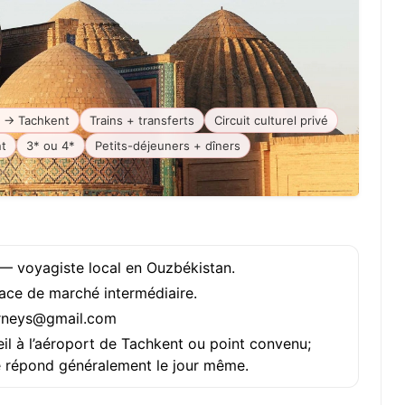
 → Tachkent
Trains + transferts
Circuit culturel privé
nt
3* ou 4*
Petits-déjeuners + dîners
— voyagiste local en Ouzbékistan.
lace de marché intermédiaire.
rneys@gmail.com
il à l’aéroport de Tachkent ou point convenu;
e répond généralement le jour même.