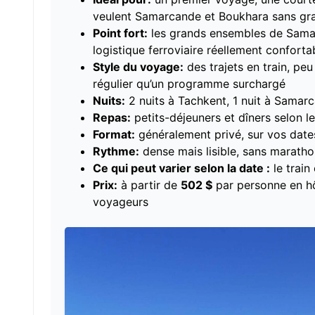
veulent Samarcande et Boukhara sans gra
Point fort:
les grands ensembles de Samar
logistique ferroviaire réellement conforta
Style du voyage:
des trajets en train, pe
régulier qu’un programme surchargé
Nuits:
2 nuits à Tachkent, 1 nuit à Samarc
Repas:
petits-déjeuners et dîners selon 
Format:
généralement privé, sur vos date
Rythme:
dense mais lisible, sans maratho
Ce qui peut varier selon la date :
le train
Prix:
à partir de
502 $
par personne en hô
voyageurs