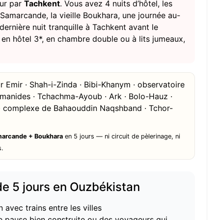
our par
Tachkent
. Vous avez 4 nuits d’hôtel, les
e Samarcande, la vieille Boukhara, une journée au-
ernière nuit tranquille à Tachkent avant le
en hôtel 3*, en chambre double ou à lits jumeaux,
r Emir · Shah-i-Zinda · Bibi-Khanym · observatoire
amanides · Tchachma-Ayoub · Ark · Bolo-Hauz ·
a · complexe de Bahaouddin Naqshband · Tchor-
Samarcande + Boukhara
en 5 jours — ni circuit de pèlerinage, ni
s.
de 5 jours en Ouzbékistan
 avec trains entre les villes
 pause bien construite ou des voyageurs qui