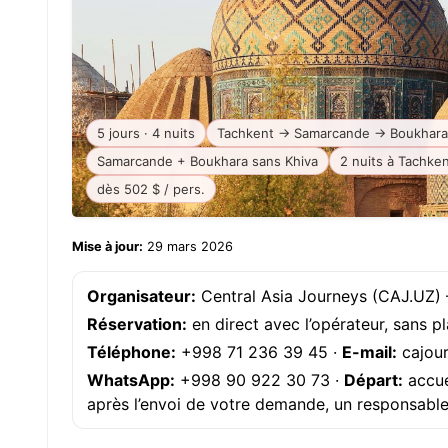
5 jours · 4 nuits
Tachkent → Samarcande → Boukhara
Samarcande + Boukhara sans Khiva
2 nuits à Tachke
dès 502 $ / pers.
Mise à jour:
29 mars 2026
Organisateur:
Central Asia Journeys (CAJ.UZ) 
Réservation:
en direct avec l’opérateur, sans p
Téléphone:
+998 71 236 39 45
·
E-mail:
cajou
WhatsApp:
+998 90 922 30 73
·
Départ:
accue
après l’envoi de votre demande, un responsabl