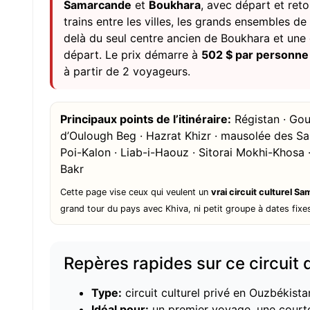
Samarcande
et
Boukhara
, avec départ et ret
trains entre les villes, les grands ensembles d
delà du seul centre ancien de Boukhara et une d
départ. Le prix démarre à
502 $ par personne
à partir de 2 voyageurs.
Principaux points de l’itinéraire:
Régistan · Gou
d’Oulough Beg · Hazrat Khizr · mausolée des S
Poi-Kalon · Liab-i-Haouz · Sitorai Mokhi-Khos
Bakr
Cette page vise ceux qui veulent un
vrai circuit culturel 
grand tour du pays avec Khiva, ni petit groupe à dates fixe
Repères rapides sur ce circuit 
Type:
circuit culturel privé en Ouzbékistan
Idéal pour:
un premier voyage, une courte