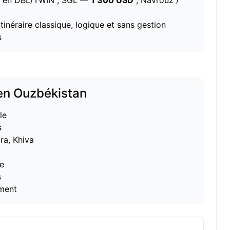
e en DBL/TWIN ; SGL —
1 300 USD
; Navrouz /
tinéraire classique, logique et sans gestion
s
 en Ouzbékistan
le
s
ra, Khiva
he
s
ément