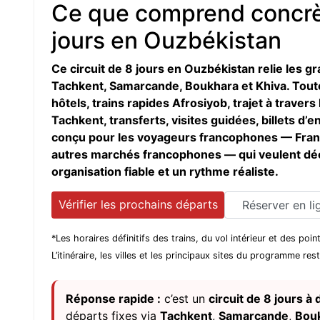
Ce que comprend concrèt
jours en Ouzbékistan
Ce circuit de 8 jours en Ouzbékistan relie les gr
Tachkent, Samarcande, Boukhara et Khiva. Toute 
hôtels, trains rapides Afrosiyob, trajet à traver
Tachkent, transferts, visites guidées, billets d
conçu pour les voyageurs francophones — Franc
autres marchés francophones — qui veulent décou
organisation fiable et un rythme réaliste.
Vérifier les prochains départs
Réserver en li
*Les horaires définitifs des trains, du vol intérieur et des po
L’itinéraire, les villes et les principaux sites du programme re
Réponse rapide :
c’est un
circuit de 8 jours à
départs fixes via
Tachkent
,
Samarcande
,
Bou