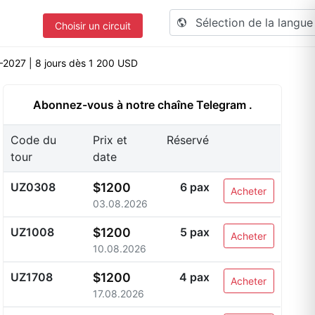
Sélection de la langu
Choisir un circuit
–2027 | 8 jours dès 1 200 USD
Abonnez-vous à notre chaîne
Telegram
.
Code du
Prix et
Réservé
tour
date
UZ0308
$1200
6 pax
Acheter
03.08.2026
UZ1008
$1200
5 pax
Acheter
10.08.2026
UZ1708
$1200
4 pax
Acheter
17.08.2026