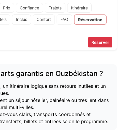
Prix
Confiance
Trajets
Itinéraire
tels
Inclus
Confort
FAQ
Réservation
Réserver
éparts garantis en Ouzbékistan ?
un itinéraire logique sans retours inutiles et un
ues.
t un séjour hôtelier, balnéaire ou très lent dans
urel multi-villes.
ez-vous clairs, transports coordonnés et
transferts, billets et entrées selon le programme.