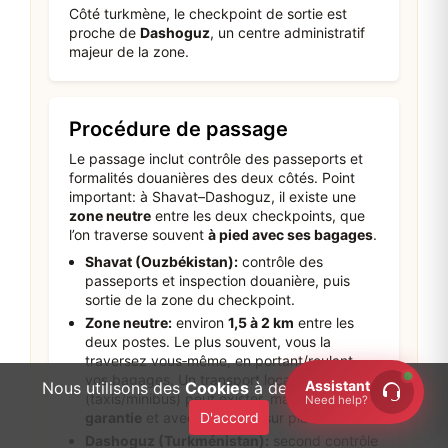
Côté turkmène, le checkpoint de sortie est
proche de
Dashoguz
, un centre administratif
majeur de la zone.
Procédure de passage
Le passage inclut contrôle des passeports et
formalités douanières des deux côtés. Point
important: à Shavat–Dashoguz, il existe une
zone neutre
entre les deux checkpoints, que
l’on traverse souvent
à pied avec ses bagages
.
Shavat (Ouzbékistan):
contrôle des
passeports et inspection douanière, puis
sortie de la zone du checkpoint.
Zone neutre:
environ
1,5 à 2 km
entre les
deux postes. Le plus souvent, vous la
traversez vous‑même, en portant/roulant
vos bagages. Un transport local
Assistant
Nous utilisons des
Cookies
à des fins d'analyse.
(taxis/minibus) peut exister, mais
sans
Need help?
D'accord
garantie
et avec paiement sur place.
Dashoguz (Turkménistan):
second contrôle