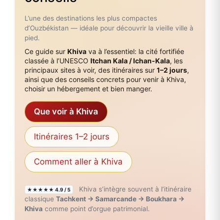
L’une des destinations les plus compactes
d’Ouzbékistan — idéale pour découvrir la vieille ville à
pied.
Ce guide sur
Khiva
va à l’essentiel: la cité fortifiée
classée à l’UNESCO
Itchan Kala / Ichan‑Kala
, les
principaux sites à voir, des itinéraires sur
1–2 jours
,
ainsi que des conseils concrets pour venir à Khiva,
choisir un hébergement et bien manger.
Que voir à Khiva
Itinéraires 1–2 jours
Comment aller à Khiva
Khiva s’intègre souvent à l’itinéraire
★★★★★ 4.9 / 5
classique
Tachkent → Samarcande → Boukhara →
Khiva
comme point d’orgue patrimonial.