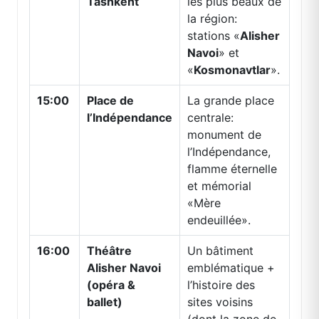
Tashkent
les plus beaux de
la région:
stations «
Alisher
Navoi
» et
«
Kosmonavtlar
».
15:00
Place de
La grande place
l’Indépendance
centrale:
monument de
l’Indépendance,
flamme éternelle
et mémorial
«Mère
endeuillée».
16:00
Théâtre
Un bâtiment
Alisher Navoi
emblématique +
(opéra &
l’histoire des
ballet)
sites voisins
(dont la zone de