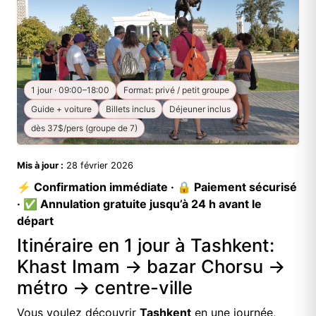
1 jour · 09:00–18:00
Format: privé / petit groupe
Guide + voiture
Billets inclus
Déjeuner inclus
dès 37$/pers (groupe de 7)
Mis à jour :
28 février 2026
⚡ Confirmation immédiate · 🔒 Paiement sécurisé
· ✅ Annulation gratuite jusqu’à 24 h avant le
départ
Itinéraire en 1 jour à Tashkent:
Khast Imam → bazar Chorsu →
métro → centre-ville
Vous voulez découvrir
Tashkent
en une journée,