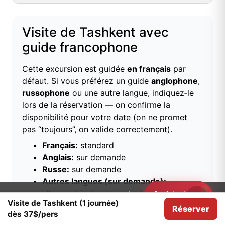
Visite de Tashkent avec
guide francophone
Cette excursion est guidée
en français
par
défaut. Si vous préférez un guide
anglophone
,
russophone
ou une autre langue, indiquez‑le
lors de la réservation — on confirme la
disponibilité pour votre date (on ne promet
pas “toujours”, on valide correctement).
Français:
standard
Anglais:
sur demande
Russe:
sur demande
Autres langues (sur demande):
allemand, italien, espagnol, japonais,
Assistant
Nous utilisons des
Cookies
à des fins d'analyse.
Need help?
Visite de Tashkent (1 journée)
chinois, turc
Réserver
D'accord
dès 37$/pers