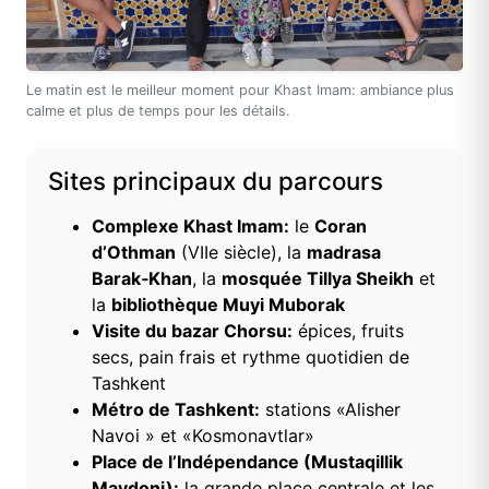
Le matin est le meilleur moment pour Khast Imam: ambiance plus
calme et plus de temps pour les détails.
Sites principaux du parcours
Complexe Khast Imam:
le
Coran
d’Othman
(VIIe siècle), la
madrasa
Barak‑Khan
, la
mosquée Tillya Sheikh
et
la
bibliothèque Muyi Muborak
Visite du bazar Chorsu:
épices, fruits
secs, pain frais et rythme quotidien de
Tashkent
Métro de Tashkent:
stations «Alisher
Navoi » et «Kosmonavtlar»
Place de l’Indépendance (Mustaqillik
Maydoni):
la grande place centrale et les