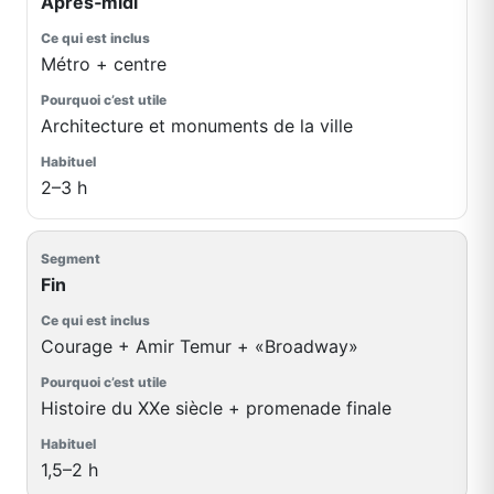
Après‑midi
Métro + centre
Architecture et monuments de la ville
2–3 h
Fin
Courage + Amir Temur + «Broadway»
Histoire du XXe siècle + promenade finale
1,5–2 h