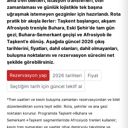
ama tren biletleri, istasyon transferleri, otel
zamanlaması ve günlük lojistikle tek başına
uğraşmak istemeyen gezginler için hazırlandı. Rota
pratik bir akışla ilerler: Taşkent başlangıcı, akşam
Afrosiyob treniyle Buhara, Eski Şehir’de tam gün
gezi, Buhara–Semerkant geçişi ve Afrosiyob ile
Taşkent’e dönüş. Aşağıda güncel 2026 çıkış
tarihlerini, fiyatları, dahil olanları, dahil olmayanları,
buluşma noktalarını ve rezervasyon sürecini net
şekilde görebilirsiniz.
Rezervasyon yap
2026 tarihleri
Fiyat
Seçtiğim tarih için güncel teklif al
*Tren saatleri ve kesin buluşma zamanları rezervasyondan ve bilet
düzenlendikten sonra teyit edilir. Rota, şehirler ve ana gezi
noktaları korunur. Programda Taşkent→Buhara ve
Semerkant→Taşkent segmentlerinde Afrosiyob trenleri kullanılır;
kesin tren numaraları ve saatler nihai demiryolu takvimine ve