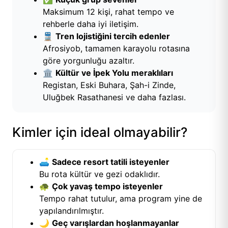
Maksimum 12 kişi, rahat tempo ve
rehberle daha iyi iletişim.
🚆
Tren lojistiğini tercih edenler
Afrosiyob, tamamen karayolu rotasına
göre yorgunluğu azaltır.
🏛️
Kültür ve İpek Yolu meraklıları
Registan, Eski Buhara, Şah-i Zinde,
Uluğbek Rasathanesi ve daha fazlası.
Kimler için ideal olmayabilir?
🛋️
Sadece resort tatili isteyenler
Bu rota kültür ve gezi odaklıdır.
🐢
Çok yavaş tempo isteyenler
Tempo rahat tutulur, ama program yine de
yapılandırılmıştır.
🌙
Geç varışlardan hoşlanmayanlar