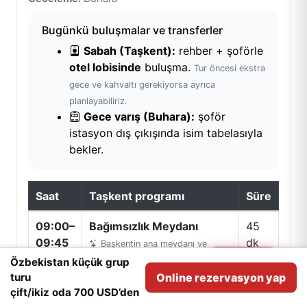
Bugünkü buluşmalar ve transferler
Sabah (Taşkent):
rehber + şoförle
otel lobisinde
buluşma.
Tur öncesi ekstra
gece ve kahvaltı gerekiyorsa ayrıca
planlayabiliriz.
Gece varış (Buhara):
şoför
istasyon dış çıkışında isim tabelasıyla
bekler.
Saat
Taşkent programı
Süre
09:00–
Bağımsızlık Meydanı
45
09:45
dk
Başkentin ana meydanı ve
sembolleri
Özbekistan küçük grup
Assistant
Need help?
turu
Online rezervasyon yap
Cookie
analitik amaçlar için kullanıyoruz.
Kabul
10:00–
Cesaret Anıtı
30
çift/ikiz oda 700 USD’den
10:30
dk
1966 Taşkent depremi hikâyesi