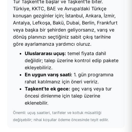
Tur Taşkent’te başlar ve Taşkent’te biter.
Türkiye, KKTC, BAE ve Avrupa’daki Türkçe
konuşan gezginler için; İstanbul, Ankara, İzmir,
Antalya, Lefkoşa, Bakü, Dubai, Berlin, Frankfurt
veya başka bir şehirden geliyorsanız, varış ve
dönüş planınızı seçtiğiniz sabit çıkış tarihine
göre ayarlamanıza yardımcı oluruz.
Uluslararası uçuş:
temel fiyata dahil
değildir; talep üzerine kontrol edip pakete
ekleyebiliriz.
En uygun varış saati:
1. gün programına
rahat katılmanız için öneri veririz.
Taşkent’te ek gece:
geç varış veya tur
öncesi dinlenme için talep üzerine
eklenebilir.
Önemli: uçuş saatleri, tarifeler ve koltuk müsaitliği
değişebilir; nihai koşullar ödeme öncesinde teyit edilir.