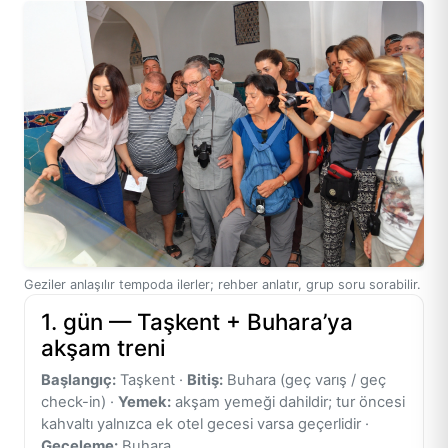
Geziler anlaşılır tempoda ilerler; rehber anlatır, grup soru sorabilir.
1. gün — Taşkent + Buhara’ya
akşam treni
Başlangıç:
Taşkent ·
Bitiş:
Buhara (geç varış / geç
check-in) ·
Yemek:
akşam yemeği dahildir; tur öncesi
kahvaltı yalnızca ek otel gecesi varsa geçerlidir ·
Geceleme:
Buhara