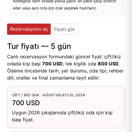
İstediğiniz tarih listede yoksa yazın: en yakın çıkışı kontrol
eder veya aynı rota için özel seçenek hazırlarız.
Rezervasyonu aç
Fiyatı gör
Tur fiyatı — 5 gün
Canlı rezervasyon formundaki güncel fiyat: çift/ikiz
odada kişi başı
700 USD
, tek kişilik oda
800 USD
.
Ödeme öncesinde tarih, yer durumu, oda tipi, rehber
dili, oteller ve final zamanlama teyit edilir.
ÇIFT / IKIZ ODA · AĞUSTOS–EYLÜL 2026
700 USD
Uygun 2026 çıkışlarında çift/ikiz oda için kişi
başı fiyat.