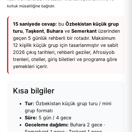
koltuk müsaitliğine bağlıdır.
15 saniyede cevap:
bu
Özbekistan küçük grup
turu
,
Taşkent
,
Buhara
ve
Semerkant
üzerinden
geçen 5 günlük rehberli bir rotadır. Maksimum
12 kişilik küçük grup için tasarlanmıştır ve sabit
2026 çıkış tarihleri, rehberli geziler, Afrosiyob
trenleri, oteller, giriş biletleri ve programa göre
yemekleri içerir.
Kısa bilgiler
Tur:
Özbekistan küçük grup turu / mini
grup formatı
Süre:
5 gün / 4 gece
Geceleme dağılımı:
Buhara 2 gece ·
Semerkant 1 gece · Taşkent 1 gece