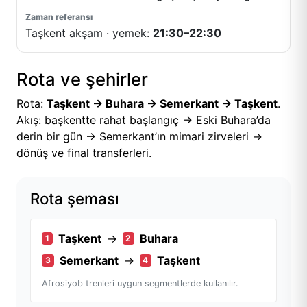
Taşkent akşam · yemek:
21:30–22:30
Rota ve şehirler
Rota:
Taşkent → Buhara → Semerkant → Taşkent
.
Akış: başkentte rahat başlangıç → Eski Buhara’da
derin bir gün → Semerkant’ın mimari zirveleri →
dönüş ve final transferleri.
Rota şeması
Taşkent
→
Buhara
1
2
Semerkant
→
Taşkent
3
4
Afrosiyob trenleri uygun segmentlerde kullanılır.