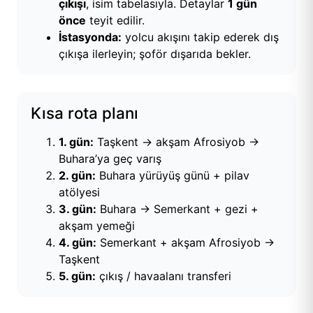
çıkışı
, isim tabelasıyla. Detaylar
1 gün
önce
teyit edilir.
İstasyonda:
yolcu akışını takip ederek dış
çıkışa ilerleyin; şoför dışarıda bekler.
Kısa rota planı
1. gün:
Taşkent → akşam Afrosiyob →
Buhara’ya geç varış
2. gün:
Buhara yürüyüş günü + pilav
atölyesi
3. gün:
Buhara → Semerkant + gezi +
akşam yemeği
4. gün:
Semerkant + akşam Afrosiyob →
Taşkent
5. gün:
çıkış / havaalanı transferi