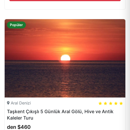
Popüler
Aral Denizi
5
5
20
Taşkent Çıkışlı 5 Günlük Aral Gölü, Hive ve Antik
Kaleler Turu
den $460