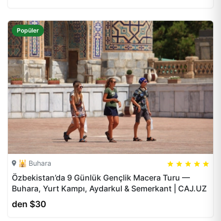
Popüler
🕌 Buhara
5
5
20
Özbekistan’da 9 Günlük Gençlik Macera Turu —
Buhara, Yurt Kampı, Aydarkul & Semerkant | CAJ.UZ
den $30