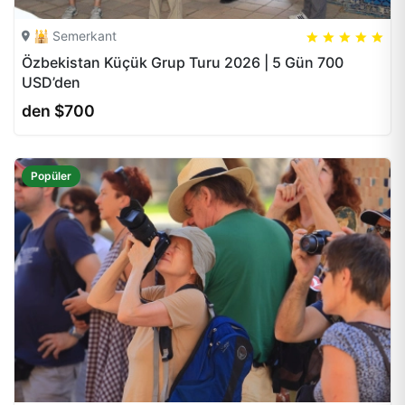
🕌 Semerkant
5
5
20
Özbekistan Küçük Grup Turu 2026 | 5 Gün 700
USD’den
den $700
Popüler