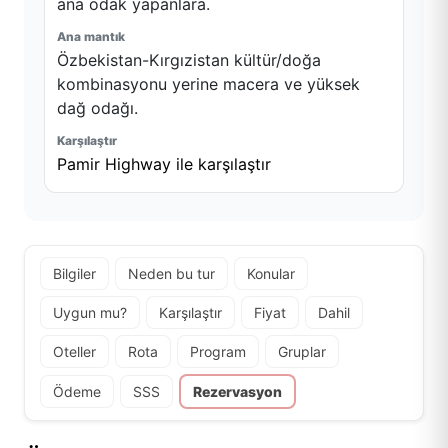
ana odak yapanlara.
Özbekistan-Kırgızistan kültür/doğa
kombinasyonu yerine macera ve yüksek
dağ odağı.
Pamir Highway ile karşılaştır
Bilgiler
Neden bu tur
Konular
Uygun mu?
Karşılaştır
Fiyat
Dahil
Oteller
Rota
Program
Gruplar
Ödeme
SSS
Rezervasyon