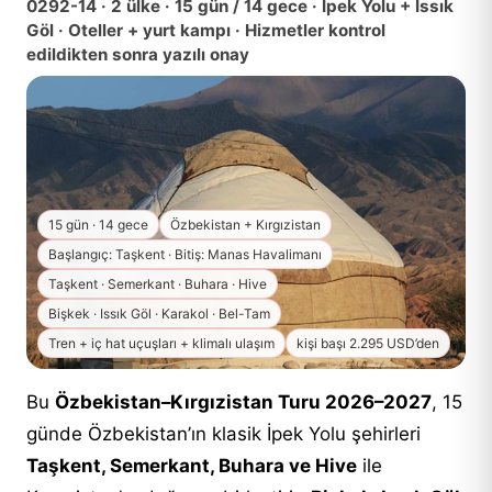
0292-14 · 2 ülke · 15 gün / 14 gece · İpek Yolu + Issık
Göl · Oteller + yurt kampı · Hizmetler kontrol
edildikten sonra yazılı onay
15 gün · 14 gece
Özbekistan + Kırgızistan
Başlangıç: Taşkent · Bitiş: Manas Havalimanı
Taşkent · Semerkant · Buhara · Hive
Bişkek · Issık Göl · Karakol · Bel-Tam
Tren + iç hat uçuşları + klimalı ulaşım
kişi başı 2.295 USD’den
Bu
Özbekistan–Kırgızistan Turu 2026–2027
, 15
günde Özbekistan’ın klasik İpek Yolu şehirleri
Taşkent, Semerkant, Buhara ve Hive
ile