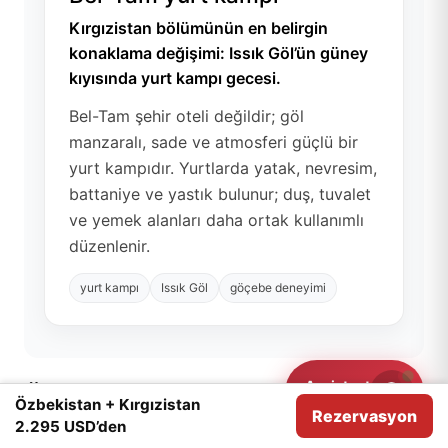
Kırgızistan bölümünün en belirgin
konaklama değişimi: Issık Göl’ün güney
kıyısında yurt kampı gecesi.
Bel-Tam şehir oteli değildir; göl
manzaralı, sade ve atmosferi güçlü bir
yurt kampıdır. Yurtlarda yatak, nevresim,
battaniye ve yastık bulunur; duş, tuvalet
ve yemek alanları daha ortak kullanımlı
düzenlenir.
yurt kampı
Issık Göl
göçebe deneyimi
Assistant
Özbekistan–Kırgızistan tur rotası
Need help?
Özbekistan + Kırgızistan
Rezervasyon
Cookie
analitik amaçlar için kullanıyoruz.
Kabul
2.295 USD’den
Tam rota:
Taşkent -> Semerkant -> Gijduvan ->