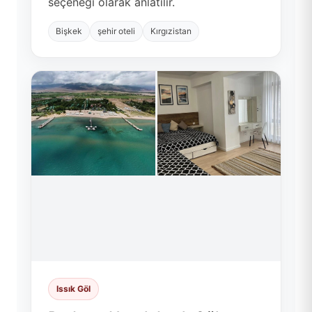
seçeneği olarak anlatılır.
Bişkek
şehir oteli
Kırgızistan
Issık Göl