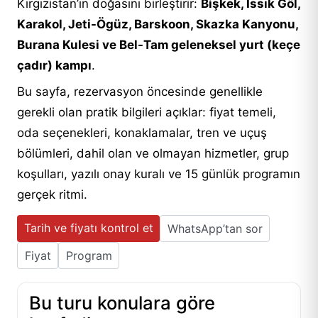
Kırgızistan’ın doğasını birleştirir:
Bişkek, Issık Göl,
Karakol, Jeti-Ögüz, Barskoon, Skazka Kanyonu,
Burana Kulesi ve Bel-Tam geleneksel yurt (keçe
çadır) kampı
.
Bu sayfa, rezervasyon öncesinde genellikle
gerekli olan pratik bilgileri açıklar: fiyat temeli,
oda seçenekleri, konaklamalar, tren ve uçuş
bölümleri, dahil olan ve olmayan hizmetler, grup
koşulları, yazılı onay kuralı ve 15 günlük programın
gerçek ritmi.
Tarih ve fiyatı kontrol et
WhatsApp’tan sor
Fiyat
Program
Bu turu konulara göre