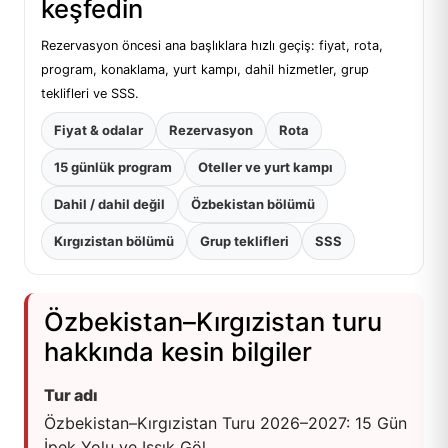
keşfedin
Rezervasyon öncesi ana başlıklara hızlı geçiş: fiyat, rota,
program, konaklama, yurt kampı, dahil hizmetler, grup
teklifleri ve SSS.
Fiyat & odalar
Rezervasyon
Rota
15 günlük program
Oteller ve yurt kampı
Dahil / dahil değil
Özbekistan bölümü
Kırgızistan bölümü
Grup teklifleri
SSS
Özbekistan–Kırgızistan turu
hakkında kesin bilgiler
Tur adı
Özbekistan–Kırgızistan Turu 2026–2027: 15 Gün
İpek Yolu ve Issık Göl