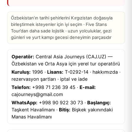
Özbekistan’ın tarihi şehirlerini Kırgızistan doğasıyla
birleştirmek isteyenler için iyi seçim · Five Stans
Tour’dan daha sade lojistik · uzun yolculuklar, gezi
günleri ve yurt kampı gecesi deneyimin parçasıdır
Operatör:
Central Asia Journeys (CAJ.UZ) —
Özbekistan ve Orta Asya için yerel tur operatörü
Kuruluş:
1996 ·
Lisans:
T-0292-14 ·
hakkımızda
·
rezervasyon şartları
·
iptal ve iade
Telefon:
+998 71 236 39 45
·
E-mail:
cajourneys@gmail.com
WhatsApp:
+998 90 922 30 73
·
Başlangıç:
Taşkent Havalimanı ·
Bitiş:
Bişkek yakınındaki
Manas Havalimanı