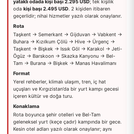
yataklı odada kişi başı 2.295 USD
; tek kişilik
oda
kişi başı 2.495 USD
. 2 kişiden itibaren
geçerlidir; nihai hizmetler yazılı olarak onaylanır.
Rota
Taşkent -> Semerkant -> Gijduvan -> Vabkent ->
Buhara -> Kızılkum Çölü -> Hive -> Ürgenç ->
Taşkent -> Bişkek -> Issık Göl -> Karakol -> Jeti-
Ögüz -> Barskoon -> Skazka Kanyonu -> Bel-
Tam -> Burana -> Bişkek -> Manas Havalimanı
Format
Yerel rehberler, klimalı ulaşım, tren, iç hat
uçuşları ve Kırgızistan’da bir yurt kampı gecesi
içeren kültür ve doğa turu.
Konaklama
Rota boyunca şehir otelleri ve Bel-Tam
geleneksel yurt (keçe çadır) kampında bir gece.
Kesin otel adları yazılı olarak onaylanır; aynı