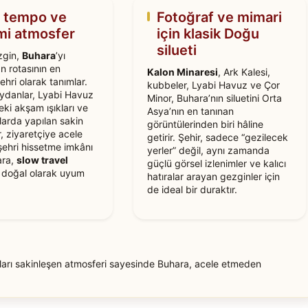
n tempo ve
Fotoğraf ve mimari
mi atmosfer
için klasik Doğu
silueti
zgin,
Buhara
’yı
n rotasının en
Kalon Minaresi
, Ark Kalesi,
ehri olarak tanımlar.
kubbeler, Lyabi Havuz ve Çor
danlar, Lyabi Havuz
Minor, Buhara’nın siluetini Orta
ki akşam ışıkları ve
Asya’nın en tanınan
larda yapılan sakin
görüntülerinden biri hâline
, ziyaretçiye acele
getirir. Şehir, sadece “gezilecek
ehri hissetme imkânı
yerler” değil, aynı zamanda
ara,
slow travel
güçlü görsel izlenimler ve kalıcı
a doğal olarak uyum
hatıralar arayan gezginler için
de ideal bir duraktır.
ları sakinleşen atmosferi sayesinde Buhara, acele etmeden