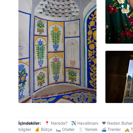
İçindekiler:
📍 Nerede?
✈️ Havalimanı
❤️ Neden Buhar
bilgiler
💰 Bütçe
🛏️ Oteller
🍴 Yemek
🚄 Trenler
🚕 T