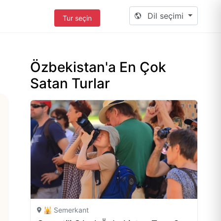
Dil seçimi
Tur seçin
Özbekistan'a En Çok
Satan Turlar
🕌 Semerkant