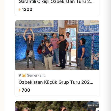
Garantili Çıkışlı Özbekistan Turu 2026–2027 | 8 Gün 1.200 USD’den itibaren
1200
🕌 Semerkant
Özbekistan Küçük Grup Turu 2026 | 5 Gün 700 USD’den
700