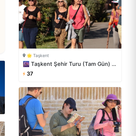
🌟 Taşkent
🌆 Taşkent Şehir Turu (Tam Gün) — Biletler, Öğle Yemeği ve Rehber
37