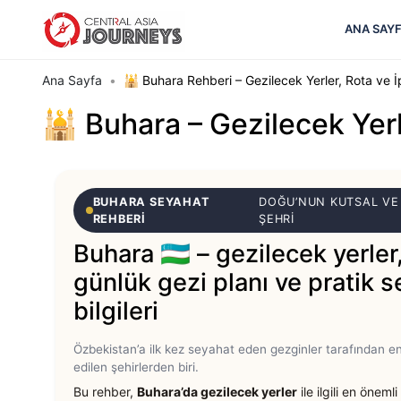
ANA SAY
Ana Sayfa
🕌 Buhara Rehberi – Gezilecek Yerler, Rota ve İ
🕌 Buhara – Gezilecek Yer
BUHARA SEYAHAT
DOĞU’NUN KUTSAL VE
REHBERI
ŞEHRI
Buhara 🇺🇿 – gezilecek yerler
günlük gezi planı ve pratik 
bilgileri
Özbekistan’a ilk kez seyahat eden gezginler tarafından en
edilen şehirlerden biri.
Bu rehber,
Buhara’da gezilecek yerler
ile ilgili en önemli 