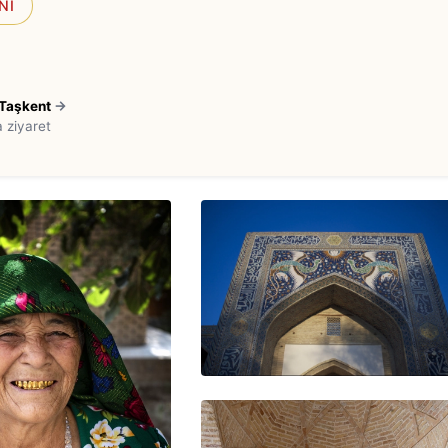
NI
Taşkent
→
 ziyaret