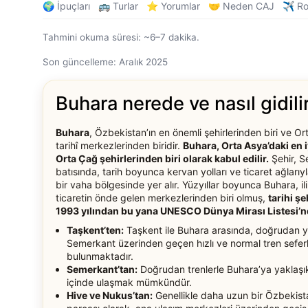
🌍 İpuçları
🚌 Turlar
⭐ Yorumlar
🤝 Neden CAJ
✈️ Ro
Tahmini okuma süresi: ~6–7 dakika.
Son güncelleme: Aralık 2025
Buhara nerede ve nasıl gidili
Buhara
, Özbekistan’ın en önemli şehirlerinden biri ve Or
tarihî merkezlerinden biridir.
Buhara, Orta Asya’daki en
Orta Çağ şehirlerinden biri olarak kabul edilir.
Şehir, S
batısında, tarih boyunca kervan yolları ve ticaret ağlarıy
bir vaha bölgesinde yer alır. Yüzyıllar boyunca Buhara, il
ticaretin önde gelen merkezlerinden biri olmuş,
tarihi ş
1993 yılından bu yana UNESCO Dünya Mirası Listesi’
Taşkent’ten:
Taşkent ile Buhara arasında, doğrudan 
Semerkant üzerinden geçen hızlı ve normal tren seferl
bulunmaktadır.
Semerkant’tan:
Doğrudan trenlerle Buhara’ya yaklaş
içinde ulaşmak mümkündür.
Hive ve Nukus’tan:
Genellikle daha uzun bir Özbekista