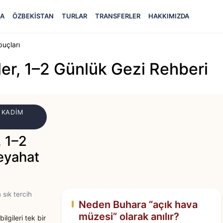
FA
ÖZBEKISTAN
TURLAR
TRANSFERLER
HAKKIMIZDA
puçları
ler, 1–2 Günlük Gezi Rehberi
 KADIM
, 1–2
seyahat
 sık tercih
Neden Buhara “açık hava
müzesi” olarak anılır?
bilgileri tek bir