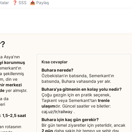
talar
❓ SSS
📤 Paylaş
r?
ta Asya’nın
Kısa cevaplar
 iyi korunmuş
emerkant’ın
Buhara nerede?
la şekillenmiş
Özbekistan’ın batısında, Semerkant’ın
im, din ve
batısında, Buhara vahasında yer alır.
ehir merkezi
Buhara’ya gitmenin en kolay yolu nedir?
nde
yer almıştır.
Çoğu gezgin için en pratik seçenek,
ya da
Taşkent veya Semerkant’tan
trenle
eri
ulaşım
dır. Güncel saatler ve biletler:
caj.uz/tr/railway
.
ık
1,5–2,5 saat
Buhara için kaç gün gerekir?
Bir gün temel ziyaretler için yeterlidir, ancak
n rotasının
2 gün
daha sakin bir tempo ve şehir dışı