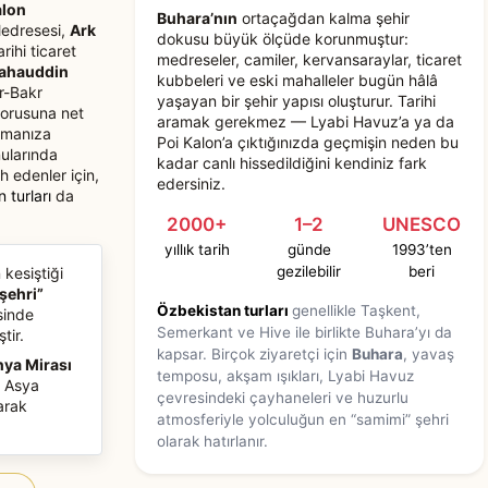
alon
Buhara’nın
ortaçağdan kalma şehir
Medresesi,
Ark
dokusu büyük ölçüde korunmuştur:
tarihi ticaret
medreseler, camiler, kervansaraylar, ticaret
ahauddin
kubbeleri ve eski mahalleler bugün hâlâ
r-Bakr
yaşayan bir şehir yapısı oluşturur. Tarihi
orusuna net
aramak gerekmez — Lyabi Havuz’a ya da
rmanıza
Poi Kalon’a çıktığınızda geçmişin neden bu
ularında
kadar canlı hissedildiğini kendiniz fark
h edenler için,
edersiniz.
 turları
da
2000+
1–2
UNESCO
yıllık tarih
günde
1993’ten
gezilebilir
beri
 kesiştiği
 şehri”
Özbekistan turları
genellikle Taşkent,
sinde
Semerkant ve Hive ile birlikte Buhara’yı da
tir.
kapsar. Birçok ziyaretçi için
Buhara
, yavaş
nya Mirası
temposu, akşam ışıkları, Lyabi Havuz
a Asya
çevresindeki çayhaneleri ve huzurlu
arak
atmosferiyle yolculuğun en “samimi” şehri
olarak hatırlanır.