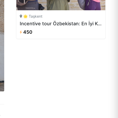
🌟 Taşkent
Incentive tour Özbekistan: En İyi Kurumsal Gezi
450
ş