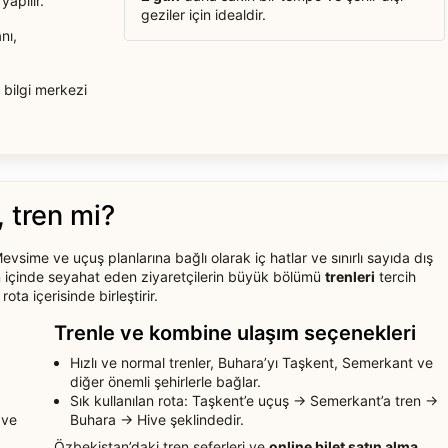
apılır.
geziler için idealdir.
nı,
 bilgi merkezi
 tren mi?
vsime ve uçuş planlarına bağlı olarak iç hatlar ve sınırlı sayıda dış
n içinde seyahat eden ziyaretçilerin büyük bölümü
trenleri
tercih
ta içerisinde birleştirir.
Trenle ve kombine ulaşım seçenekleri
Hızlı ve normal trenler, Buhara’yı Taşkent, Semerkant ve
diğer önemli şehirlerle bağlar.
Sık kullanılan rota: Taşkent’e uçuş → Semerkant’a tren →
 ve
Buhara → Hive şeklindedir.
Özbekistan’daki tren seferleri ve
online bilet satın alma