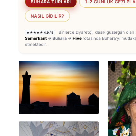
BUHARA TURLARI
1–2 GÜNLÜK GEZI PLA
NASIL GIDILIR?
Binlerce ziyaretçi, klasik güzergâh olan
★★★★★ 4.9 / 5
Semerkant
→ Buhara →
Hive
rotasında Buhara’yı mutlaka
etmektedir.