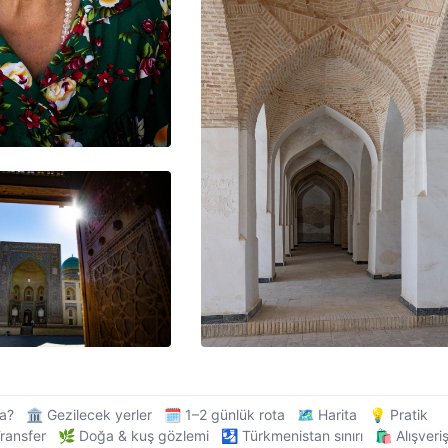
a?
🏛️ Gezilecek yerler
🗓️ 1–2 günlük rota
🗺️ Harita
💡 Pratik
ransfer
🌿 Doğa & kuş gözlemi
🛂 Türkmenistan sınırı
🛍️ Alışveri