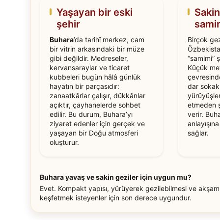
Yaşayan bir eski
Saki
şehir
sami
Buhara
’da tarihî merkez, cam
Birçok ge
bir vitrin arkasındaki bir müze
Özbekista
gibi değildir. Medreseler,
“samimi” ş
kervansaraylar ve ticaret
Küçük mey
kubbeleri bugün hâlâ günlük
çevresinde
hayatın bir parçasıdır:
dar sokak
zanaatkârlar çalışır, dükkânlar
yürüyüşler
açıktır, çayhanelerde sohbet
etmeden ş
edilir. Bu durum, Buhara’yı
verir. Buh
ziyaret edenler için gerçek ve
anlayışın
yaşayan bir Doğu atmosferi
sağlar.
oluşturur.
Buhara yavaş ve sakin geziler için uygun mu?
Evet. Kompakt yapısı, yürüyerek gezilebilmesi ve akşam
keşfetmek isteyenler için son derece uygundur.