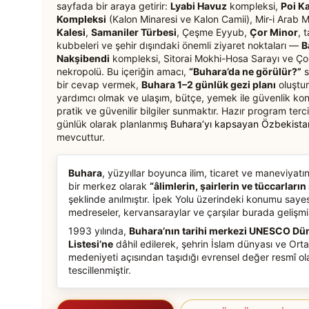
sayfada bir araya getirir:
Lyabi Havuz
kompleksi,
Poi K
Kompleksi
(Kalon Minaresi ve Kalon Camii), Mir-i Arab 
Kalesi
,
Samaniler Türbesi
, Çeşme Eyyub,
Çor Minor
, 
kubbeleri ve şehir dışındaki önemli ziyaret noktaları —
B
Nakşibendi
kompleksi, Sitorai Mokhi-Hosa Sarayı ve Ço
nekropolü. Bu içeriğin amacı,
“Buhara’da ne görülür?”
s
bir cevap vermek,
Buhara 1–2 günlük gezi planı
oluştu
yardımcı olmak ve ulaşım, bütçe, yemek ile güvenlik kon
pratik ve güvenilir bilgiler sunmaktır. Hazır program terci
günlük olarak planlanmış
Buhara’yı kapsayan Özbekistan
mevcuttur.
Buhara
, yüzyıllar boyunca ilim, ticaret ve maneviyatın
bir merkez olarak
“âlimlerin, şairlerin ve tüccarların
şeklinde anılmıştır. İpek Yolu üzerindeki konumu saye
medreseler, kervansaraylar ve çarşılar burada gelişmiş
1993 yılında,
Buhara’nın tarihi merkezi UNESCO Dü
Listesi’ne
dâhil edilerek, şehrin İslam dünyası ve Ort
medeniyeti açısından taşıdığı evrensel değer resmî ol
tescillenmiştir.