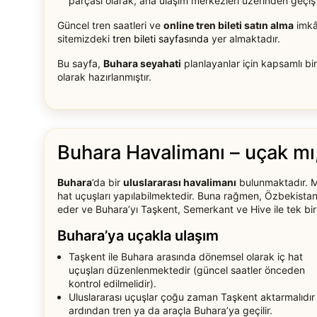
parçası olarak, ana ulaşım merkezleri üzerinden geçiş y
Güncel tren saatleri ve
online tren bileti satın alma
imkâ
sitemizdeki
tren bileti sayfasında
yer almaktadır.
Bu sayfa,
Buhara seyahati
planlayanlar için kapsamlı bir
olarak hazırlanmıştır.
Buhara Havalimanı – uçak mı,
Buhara
’da bir
uluslararası havalimanı
bulunmaktadır. Me
hat uçuşları yapılabilmektedir. Buna rağmen, Özbekista
eder ve Buhara’yı Taşkent, Semerkant ve Hive ile tek bir ro
Buhara’ya uçakla ulaşım
Taşkent ile Buhara arasında dönemsel olarak iç hat
uçuşları düzenlenmektedir (güncel saatler önceden
kontrol edilmelidir).
Uluslararası uçuşlar çoğu zaman Taşkent aktarmalıdır
ardından tren ya da araçla Buhara’ya geçilir.