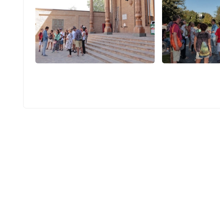
5
5
20