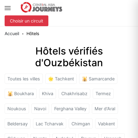
Choisir un circuit
Accueil
Hôtels
Hôtels vérifiés
d'Ouzbékistan
Toutes les villes
🌟 Tachkent
🕌 Samarcande
🕌 Boukhara
Khiva
Chakhrisabz
Termez
Noukous
Navoi
Ferghana Valley
Mer d'Aral
Beldersay
Lac Tcharvak
Chimgan
Vabkent