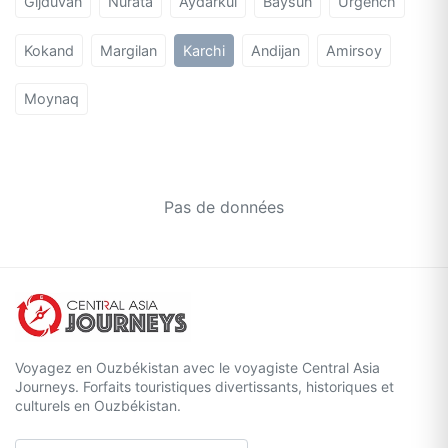
Gijduvan
Nurata
Aydarkul
Baysun
Urgench
Kokand
Margilan
Karchi
Andijan
Amirsoy
Moynaq
Pas de données
Voyagez en Ouzbékistan avec le voyagiste Central Asia
Journeys. Forfaits touristiques divertissants, historiques et
culturels en Ouzbékistan.