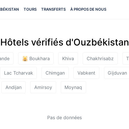
BÉKISTAN
TOURS
TRANSFERTS
À PROPOS DE NOUS
Hôtels vérifiés d'Ouzbékistan
ande
🕌 Boukhara
Khiva
Chakhrisabz
T
Lac Tcharvak
Chimgan
Vabkent
Gijduvan
Andijan
Amirsoy
Moynaq
Pas de données