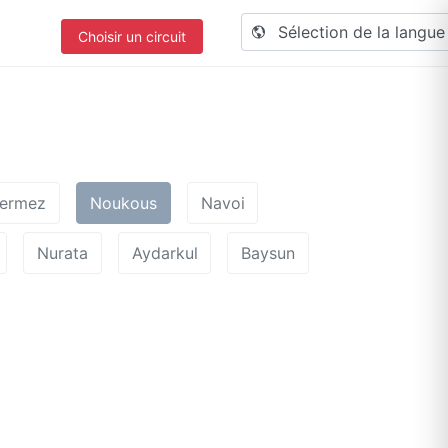
Sélection de la langu
Choisir un circuit
ermez
Noukous
Navoi
Nurata
Aydarkul
Baysun